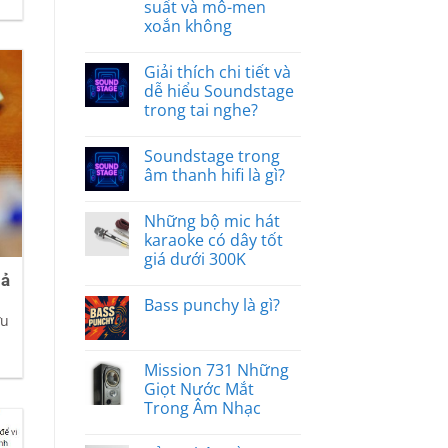
suất và mô-men
xoắn không
Giải thích chi tiết và
dễ hiểu Soundstage
trong tai nghe?
Soundstage trong
âm thanh hifi là gì?
Những bộ mic hát
karaoke có dây tốt
giá dưới 300K
uả
Bass punchy là gì?
ưu
Mission 731 Những
Giọt Nước Mắt
Trong Âm Nhạc