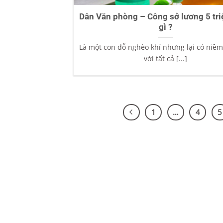
Dân Văn phòng – Công sở lương 5 tr
gì ?
Là một con đỗ nghèo khỉ nhưng lại có ni
với tất cả [...]
1
…
4
5