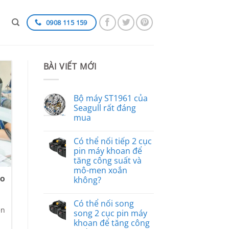
0908 115 159
BÀI VIẾT MỚI
Bộ máy ST1961 của
Seagull rất đáng
mua
Có thể nối tiếp 2 cục
pin máy khoan để
tăng công suất và
mô-men xoắn
ao
không?
Có thể nối song
ên
song 2 cục pin máy
khoan để tăng công