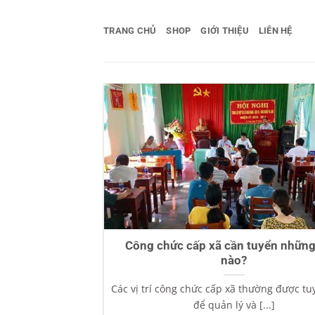
Bỏ
qua
TRANG CHỦ
SHOP
GIỚI THIỆU
LIÊN HỆ
nội
dung
Công chức cấp xã cần tuyển những v
nào?
Các vị trí công chức cấp xã thường được t
để quản lý và [...]