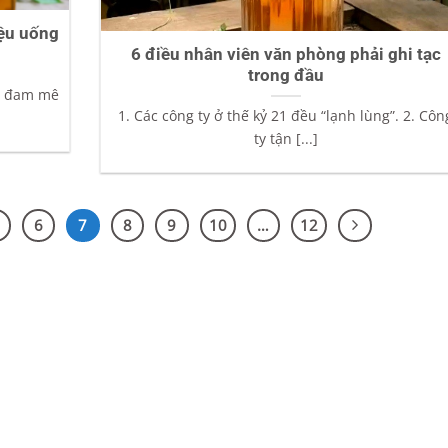
iệu uống
6 điều nhân viên văn phòng phải ghi tạc
trong đầu
ềm đam mê
1. Các công ty ở thế kỷ 21 đều “lạnh lùng”. 2. Côn
ty tận [...]
6
7
8
9
10
…
12