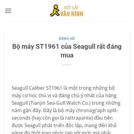
Bỏ
qua
nội
dung
ĐỒNG HỒ
Bộ máy ST1961 của Seagull rất đáng
mua
Seagull Caliber ST1961 là một trong những bộ
máy cơ học thú vị và đáng chú ý nhất của hãng
Seagull (Tianjin Sea-Gull Watch Co.) trong những
năm gần đây. Đây là bộ máy chronograph split-
seconds (hay còn gọi là rattrapante) đầu tiên
được Seagull phát triển độc lập, mang đến khả
năng đo thời gian phức tạp với mức giá phải