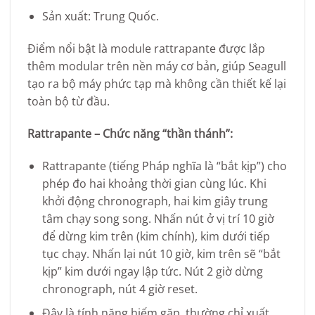
Sản xuất: Trung Quốc.
Điểm nổi bật là module rattrapante được lắp
thêm modular trên nền máy cơ bản, giúp Seagull
tạo ra bộ máy phức tạp mà không cần thiết kế lại
toàn bộ từ đầu.
Rattrapante – Chức năng “thần thánh”:
Rattrapante (tiếng Pháp nghĩa là “bắt kịp”) cho
phép đo hai khoảng thời gian cùng lúc. Khi
khởi động chronograph, hai kim giây trung
tâm chạy song song. Nhấn nút ở vị trí 10 giờ
để dừng kim trên (kim chính), kim dưới tiếp
tục chạy. Nhấn lại nút 10 giờ, kim trên sẽ “bắt
kịp” kim dưới ngay lập tức. Nút 2 giờ dừng
chronograph, nút 4 giờ reset.
Đây là tính năng hiếm gặp, thường chỉ xuất