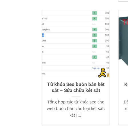
Từ khóa Seo buôn bán két
K
sắt – Sửa chữa két sắt
Tổng hợp các từ khóa seo cho
Để
web buôn bán các loại két sát,
n
két [...]