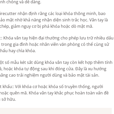
anh chóng và dễ dàng.
irecutter nhận định rằng các loại khóa thông minh, bao
ảo mật nhờ khả năng nhận diện sinh trắc học. Vân tay là
 chép, giảm nguy cơ bị phá khóa hoặc dò mật mã.
:: Khóa vân tay hiện đại thường cho phép lưu trữ nhiều dấu
n trong gia đình hoặc nhân viên văn phòng có thể cùng sử
hẩu hay chìa khóa.
ột số mẫu két sắt dùng khóa vân tay còn kết hợp thêm tính
á, hoặc khóa tự động sau khi đóng cửa. Đây là xu hướng
nâng cao trải nghiệm người dùng và bảo mật tài sản.
t khẩu:: Với khóa cơ hoặc khóa số truyền thống, người
a hoặc quên mã. Khóa vân tay khắc phục hoàn toàn vấn đề
ủ sở hữu.