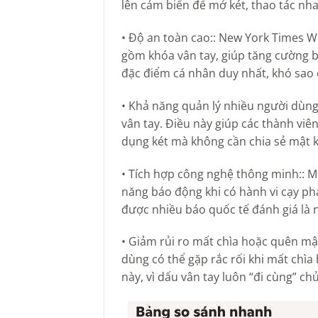
lên cảm biến để mở két, thao tác nh
• Độ an toàn cao:: New York Times W
gồm khóa vân tay, giúp tăng cường b
đặc điểm cá nhân duy nhất, khó sao
• Khả năng quản lý nhiều người dùng
vân tay. Điều này giúp các thành viê
dụng két mà không cần chia sẻ mật k
• Tích hợp công nghệ thông minh:: M
năng báo động khi có hành vi cạy ph
được nhiều báo quốc tế đánh giá là 
• Giảm rủi ro mất chìa hoặc quên mậ
dùng có thể gặp rắc rối khi mất chì
này, vì dấu vân tay luôn “đi cùng” ch