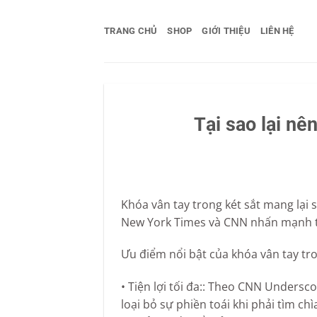
Bỏ
qua
TRANG CHỦ
SHOP
GIỚI THIỆU
LIÊN HỆ
nội
dung
Tại sao lại nê
Khóa vân tay trong két sắt mang lại 
New York Times và CNN nhấn mạnh tr
Ưu điểm nổi bật của khóa vân tay tro
• Tiện lợi tối đa:: Theo CNN Undersc
loại bỏ sự phiền toái khi phải tìm c