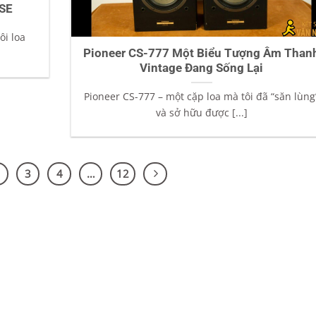
 SE
ôi loa
Pioneer CS-777 Một Biểu Tượng Âm Than
Vintage Đang Sống Lại
Pioneer CS-777 – một cặp loa mà tôi đã “săn lùng
và sở hữu được [...]
3
4
…
12