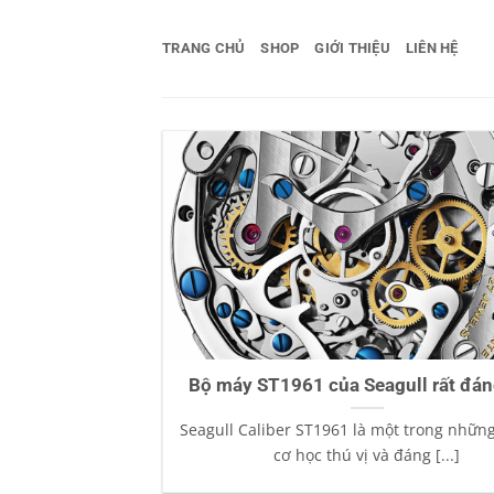
Bỏ
qua
TRANG CHỦ
SHOP
GIỚI THIỆU
LIÊN HỆ
nội
dung
Bộ máy ST1961 của Seagull rất đá
Seagull Caliber ST1961 là một trong nhữn
cơ học thú vị và đáng [...]