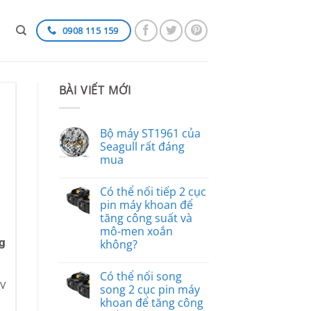
0908 115 159
BÀI VIẾT MỚI
Bộ máy ST1961 của
Seagull rất đáng
mua
Có thể nối tiếp 2 cục
pin máy khoan để
tăng công suất và
mô-men xoắn
g
không?
Có thể nối song
1V
song 2 cục pin máy
khoan để tăng công