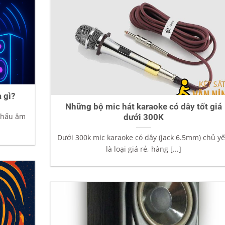
 gì?
Những bộ mic hát karaoke có dây tốt giá
 khấu âm
dưới 300K
Dưới 300k mic karaoke có dây (jack 6.5mm) chủ y
là loại giá rẻ, hàng [...]