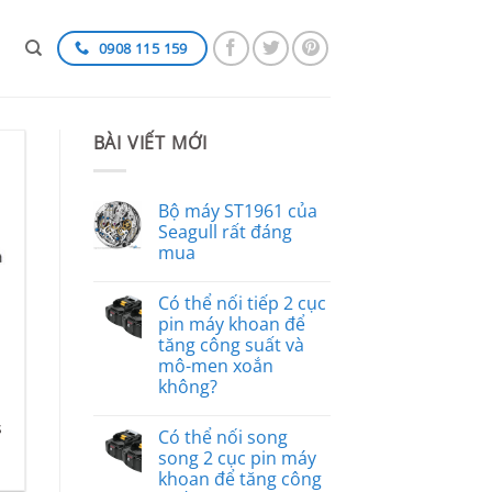
0908 115 159
BÀI VIẾT MỚI
Bộ máy ST1961 của
Seagull rất đáng
mua
Có thể nối tiếp 2 cục
pin máy khoan để
tăng công suất và
mô-men xoắn
không?
s
Có thể nối song
song 2 cục pin máy
khoan để tăng công