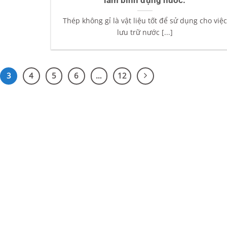
làm bình đựng nước.
Thép không gỉ là vật liệu tốt để sử dụng cho việc
lưu trữ nước [...]
3
4
5
6
…
12