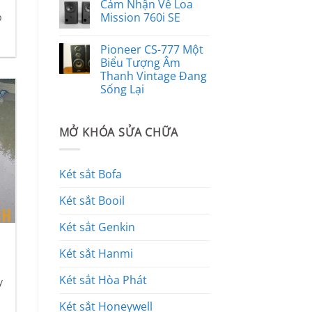
Cảm Nhận Về Loa
Mission 760i SE
p
Pioneer CS-777 Một
Biểu Tượng Âm
Thanh Vintage Đang
Sống Lại
MỞ KHÓA SỬA CHỮA
Két sắt Bofa
Két sắt Booil
Két sắt Genkin
Két sắt Hanmi
Két sắt Hòa Phát
y
Két sắt Honeywell