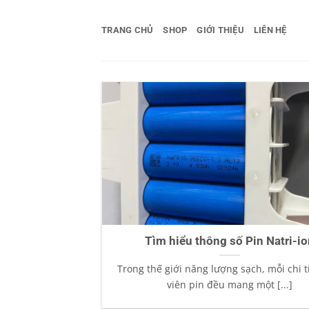
Bỏ
qua
TRANG CHỦ
SHOP
GIỚI THIỆU
LIÊN HỆ
nội
dung
Tìm hiểu thông số Pin Natri-io
Trong thế giới năng lượng sạch, mỗi chi t
viên pin đều mang một [...]