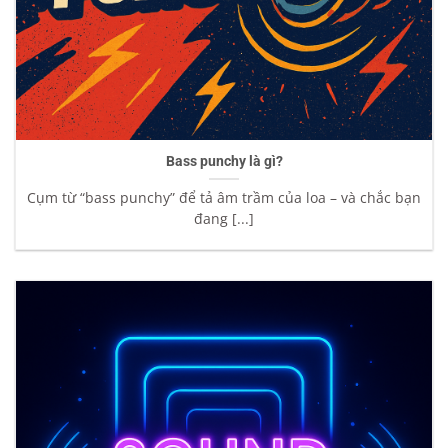
Bass punchy là gì?
Cụm từ “bass punchy” để tả âm trầm của loa – và chắc bạn
đang [...]