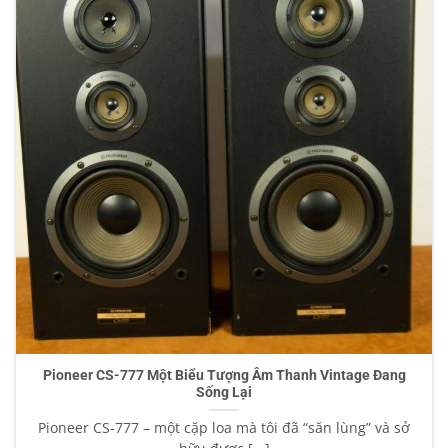
Pioneer CS-777 Một Biểu Tượng Âm Thanh Vintage Đang
Sống Lại
Pioneer CS-777 – một cặp loa mà tôi đã “săn lùng” và sở