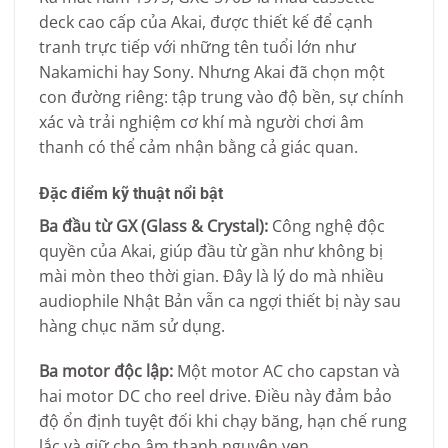
deck cao cấp của Akai, được thiết kế để cạnh
tranh trực tiếp với những tên tuổi lớn như
Nakamichi hay Sony. Nhưng Akai đã chọn một
con đường riêng: tập trung vào độ bền, sự chính
xác và trải nghiệm cơ khí mà người chơi âm
thanh có thể cảm nhận bằng cả giác quan.
Đặc điểm kỹ thuật nổi bật
Ba đầu từ GX (Glass & Crystal):
Công nghệ độc
quyền của Akai, giúp đầu từ gần như không bị
mài mòn theo thời gian. Đây là lý do mà nhiều
audiophile Nhật Bản vẫn ca ngợi thiết bị này sau
hàng chục năm sử dụng.
Ba motor độc lập:
Một motor AC cho capstan và
hai motor DC cho reel drive. Điều này đảm bảo
độ ổn định tuyệt đối khi chạy băng, hạn chế rung
lắc và giữ cho âm thanh nguyên vẹn.