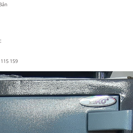
 Bản
c
 115 159