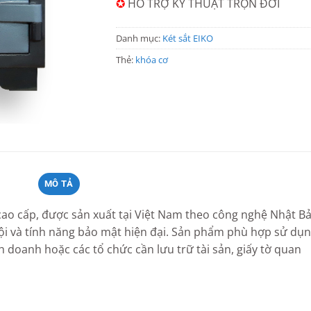
✪
HỖ TRỢ KỸ THUẬT TRỌN ĐỜI
Danh mục:
Két sắt EIKO
Thẻ:
khóa cơ
MÔ TẢ
 cao cấp, được sản xuất tại Việt Nam theo công nghệ Nhật Bả
rội và tính năng bảo mật hiện đại. Sản phẩm phù hợp sử dụ
h doanh hoặc các tổ chức cần lưu trữ tài sản, giấy tờ quan