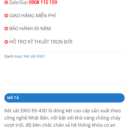
✪
Zalo/Gọi
0908 115 159
✪
GIAO HÀNG MIỄN PHÍ
✪
BẢO HÀNH 05 NĂM
✪
HỖ TRỢ KỸ THUẬT TRỌN ĐỜI
Danh mục:
Két sắt EIKO
MÔ TẢ
Két sắt EIKO EK-43D là dòng két cao cấp sản xuất theo
công nghệ Nhật Bản, nổi bật với khả năng chống cháy
vượt trội, độ bền chắc chắn và hệ thống khóa cơ an