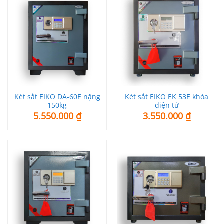
Két sắt EIKO DA-60E nặng
Két sắt EIKO EK 53E khóa
150kg
điện tử
5.550.000
₫
3.550.000
₫