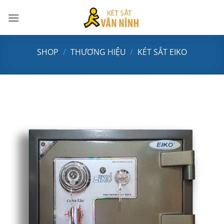
Bỏ
qua
nội
dung
SHOP
/
THƯƠNG HIỆU
/
KÉT SẮT EIKO