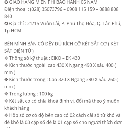
✪ GIAO HÀNG MIỄN PHÍ BẢO HÀNH 05 NĂM
Điện thoại : (028) 35073796 – 0908 115 159 – 0888 808
840
✪ Địa chỉ : 21/15 Vườn Lài, P. Phú Thọ Hòa, Q. Tân Phú,
Tp.HCM
BÊN MÌNH BÁN CÓ ĐỀY ĐỦ KÍCH CỠ KÉT SẮT CƠ ( KÉT
SẮT ĐIỆN TỬ )
✥ Thông số kỹ thuật : EIKO – EK 430
✥ Kích thước ngoài: cao 430 X Ngang 490 X sâu 400 (
mm )
✥ Kích thước trong : Cao 320 X Ngang 390 X Sâu 260 (
mm )
✥ Trong lượng : 100 kg
✥ Két sắt cơ có chìa khoá định vị, đổi mã theo ý muốn
khách hàng
✥ Hộp số cơ có độ bền cao có 02 cách cài số từ khó và
dễ khó là 03 cặp số dễ là 01 cặp số cho người thích đơn